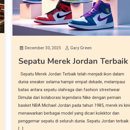
December 30, 2025
Gary Green
Sepatu Merek Jordan Terbaik
Sepatu Merek Jordan Terbaik telah menjadi ikon dalam
dunia sneaker selama hampir empat dekade, melampaui
batas antara sepatu olahraga dan fashion streetwear.
Dimulai dari kolaborasi legendaris Nike dengan pemain
basket NBA Michael Jordan pada tahun 1985, merek ini kin
menawarkan berbagai model yang dicari kolektor dan
penggemar sepatu di seluruh dunia. Sepatu Jordan terbaik
[…]