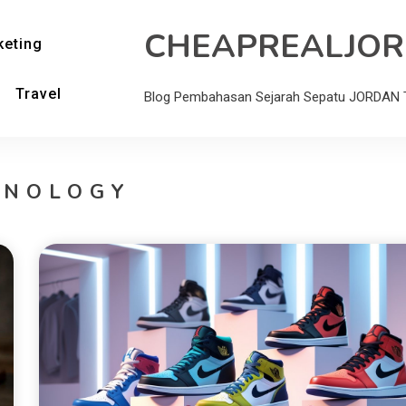
CHEAPREALJO
keting
Travel
Blog Pembahasan Sejarah Sepatu JORDAN T
HNOLOGY