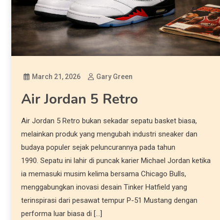
March 21, 2026
Gary Green
Air Jordan 5 Retro
Air Jordan 5 Retro bukan sekadar sepatu basket biasa,
melainkan produk yang mengubah industri sneaker dan
budaya populer sejak peluncurannya pada tahun
1990. Sepatu ini lahir di puncak karier Michael Jordan ketika
ia memasuki musim kelima bersama Chicago Bulls,
menggabungkan inovasi desain Tinker Hatfield yang
terinspirasi dari pesawat tempur P-51 Mustang dengan
performa luar biasa di […]